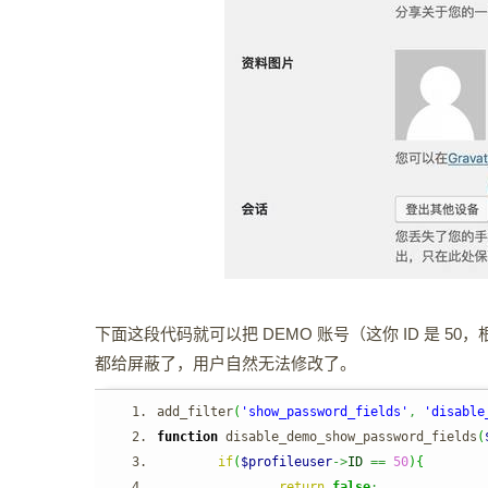
下面这段代码就可以把 DEMO 账号（这你 ID 是 
都给屏蔽了，用户自然无法修改了。
add_filter
(
'show_password_fields'
,
'disable
function
 disable_demo_show_password_fields
(
if
(
$profileuser
->
ID
==
50
)
{
return
false
;