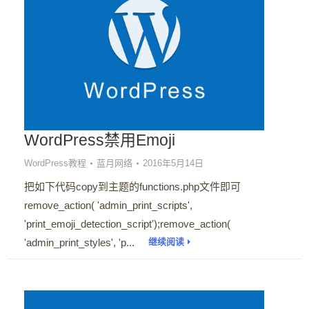
WordPress禁用Emoji
WordPress教程
蓝月网络
2016年5月14日
把如下代码copy到主题的functions.php文件即可
remove_action( 'admin_print_scripts',
'print_emoji_detection_script');remove_action(
'admin_print_styles', 'p...
继续阅读