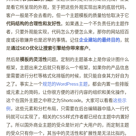
是看它所呈现的外观，至于把这些外观实现出来的底层代码，
客户一般是不会去看的，但一个主题模板的质量恰恰取决于它
代码结构的合理性和友好性
。如果遇上一个不负责任的主题作
者，只要外观能实现，代码怎么方便怎么来，那你的网站招百
度或谷歌嫌弃也是迟早的事情。记住
企业建站的最终目的
，就
是
通过SEO优化让搜索引擎给你带来客户
。
然后是
模板的灵活性
问题。定制的主题基本上是你设计图什么
框架，主题出来之后就只有那么一个框架，如果你的产品信息
里需要进行分栏等格式化排版的时候，就只能自食其力好自为
之了。事实上一个
规范的WordPress主题
，都会内置一些排版
或元素上的简码，让你很方便的进行内容的组织和美化操作，
这个在国外主题之中称之为Shortcode。大家可以看看
这些示
例
，这些元素和分栏布局，只需要在后台编辑器中插入一行代
码就可以实现了，相关的CSS样式作者都已经在主题中内置好
了。所以国外商业主题的受众是针对广大用户的，而定制主题
的受众只有你一个，其当中的灵活性和扩展性是无法比拟的。